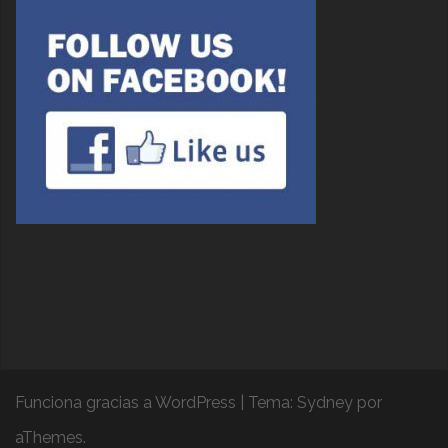
Funciona gracias a WordPress
|
Tema:
Sydney
por
aThemes.