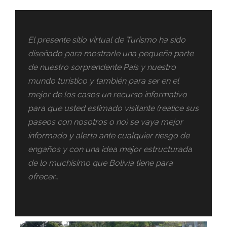
El presente sitio virtual de Turismo ha sido
diseñado para mostrarle una pequeña parte
de nuestro sorprendente País y nuestro
mundo turístico y también para ser en el
mejor de los casos un recurso informativo
para que usted estimado visitante (realice sus
paseos con nosotros o no) se vaya mejor
informado y alerta ante cualquier riesgo de
engaños y con una idea mejor estructurada
de lo muchísimo que Bolivia tiene para
ofrecer…