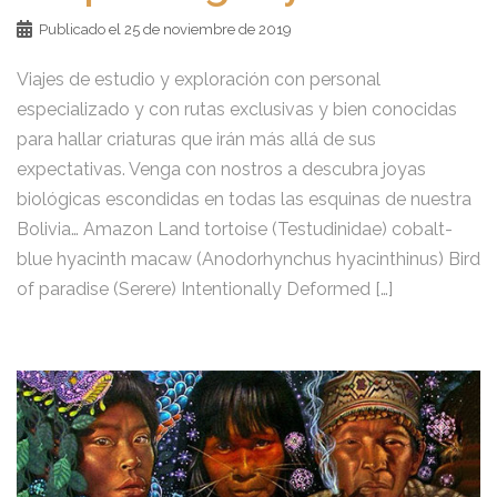
Publicado el
25 de noviembre de 2019
Viajes de estudio y exploración con personal
especializado y con rutas exclusivas y bien conocidas
para hallar criaturas que irán más allá de sus
expectativas. Venga con nostros a descubra joyas
biológicas escondidas en todas las esquinas de nuestra
Bolivia… Amazon Land tortoise (Testudinidae) cobalt-
blue hyacinth macaw (Anodorhynchus hyacinthinus) Bird
of paradise (Serere) Intentionally Deformed […]