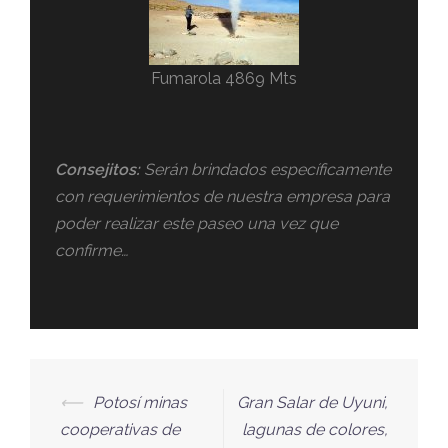
Fumarola 4869 Mts
Consejitos:
Serán brindados específicamente
con requerimientos de nuestra empresa para
poder realizar este paseo una vez que
confirme…
⟵
Potosí minas
Gran Salar de Uyuni,
cooperativas de
lagunas de colores,