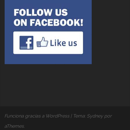
Funciona gracias a WordPress
|
Tema:
Sydney
por
aThemes.