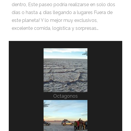
dentro, Este paseo podría realizarse en solo dos
días o hasta 4 días llegando a lugares Fuera de
este planeta! Y lo mejor muy exclusivos,
excelente comida, logística y sorpresas…
Octagonos