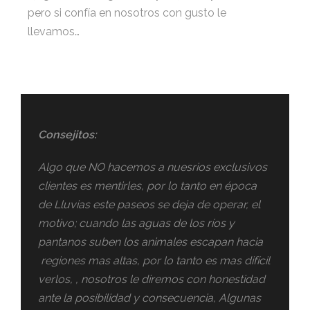
pero si confía en nosotros con gusto le
llevamos…
Consejitos:
Algo que NO hacemos a nuesrios exclusivos
clientes es mentirles, por lo tanto en época
de Lluvias este paseos se deja de operar, el
motivo; cuando las aguas de los ríos y
pantanos suben los animales escapan hacia
regiones mas altas, por lo tanto es mas difícil
verlos, , nosotros le diremos con honestidad
ante la posibilidad y consecuencia, Algunas