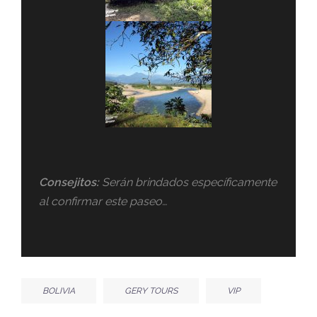
Consejitos:
Serán brindados específicamente
al confirmar este paseo…
BOLIVIA
GERY TOURS
VIP