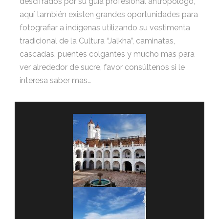
descifrados por su guía profesional antropólogo,
aquí también existen grandes oportunidades para
fotografiar a indígenas utilizando su vestimenta
tradicional de la Cultura “Jalkha”, caminatas,
cascadas, puentes colgantes y mucho mas para
ver alrededor de sucre, favor consúltenos si le
interesa saber mas…