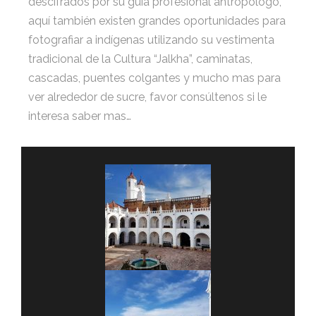
descifrados por su guía profesional antropólogo,
aquí también existen grandes oportunidades para
fotografiar a indígenas utilizando su vestimenta
tradicional de la Cultura “Jalkha”, caminatas,
cascadas, puentes colgantes y mucho mas para
ver alrededor de sucre, favor consúltenos si le
interesa saber mas…