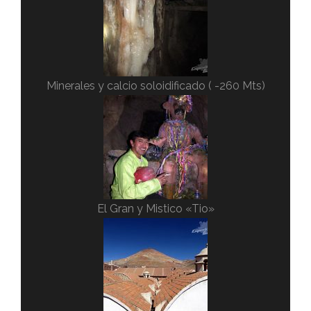
Minerales y calcio soloidificado ( -260 Mts)
El Gran y Mistico «Tio»