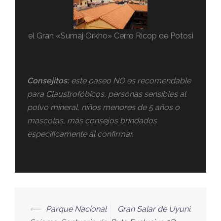
el Gran «Sumaj Orkho» Cerro Ricop de Potosi
Consejitos:
este paseo NO es recomendable
para Claustrofóbicos, personas sensibles al
polvo mineral, niños menores de 5 años o
mascotas, más consejos brindados
específicamente al confirmar.
⟵
Parque Nacional
Gran Salar de Uyuni.