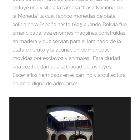
incluye una visita a la famosa “Casa Nacional de
la Moneda” la cual fabrico monedas de plata
sólida para España hasta 1825 cuando Bolivia fue
emancipada, vea enormes máquinas construidas
en madera y que servían para el laminado de la
plata en bruto y la acuñación de monedas
movidas por esclavos y animales . Esta ciudad
una vez fue llamada la Ciudad de los reyes,
Escenarios hermosos en el camino y arquitectura
colonial digna de admirarse!